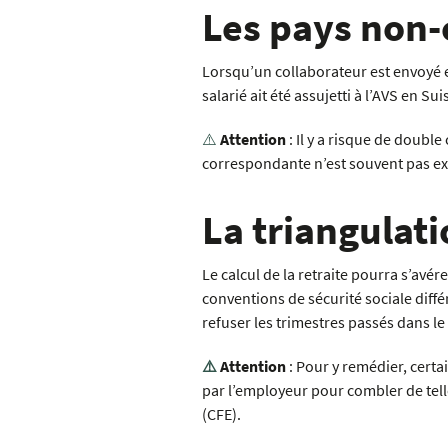
Les pays non
Lorsqu’un collaborateur est envoyé e
salarié ait été assujetti à l’AVS en
⚠️
Attention
: Il y a risque de double
correspondante n’est souvent pas exp
La triangulat
Le calcul de la retraite pourra s’avér
conventions de sécurité sociale différ
refuser les trimestres passés dans le 
⚠️
Attention
: Pour y remédier, certa
par l’employeur pour combler de telle
(CFE).