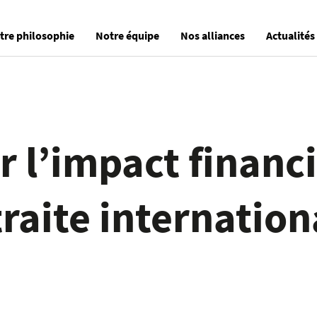
tre philosophie
Notre équipe
Nos alliances
Actualités
r l’impact financ
traite internation