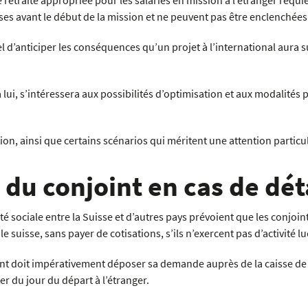
retraite appropriée pour les salariés en mission à l’étranger requie
ses avant le début de la mission et ne peuvent pas être enclenchées
el d’anticiper les conséquences qu’un projet à l’international aura su
 lui, s’intéressera aux possibilités d’optimisation et aux modalités 
on, ainsi que certains scénarios qui méritent une attention particul
 du conjoint en cas de d
é sociale entre la Suisse et d’autres pays prévoient que les conjoin
e suisse, sans payer de cotisations, s’ils n’exercent pas d’activité lu
joint doit impérativement déposer sa demande auprès de la caisse d
er du jour du départ à l’étranger.