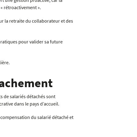
rt une gestion proactive, car la
 « rétroactivement ».
r la retraite du collaborateur et des
pratiques pour valider sa future
ière.
étachement
ts de salariés détachés sont
crative dans le pays d’accueil.
e compensation du salarié détaché et