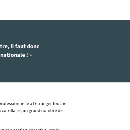
re, il faut donc
rnationale !
»
 professionnelle à l’étranger touche
n corollaire, un grand nombre de