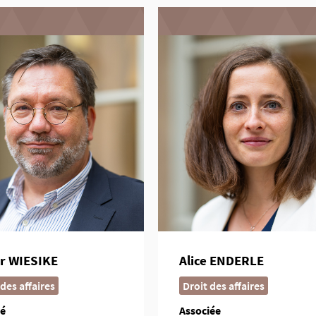
er WIESIKE
Alice ENDERLE
 des affaires
Droit des affaires
ié
Associée