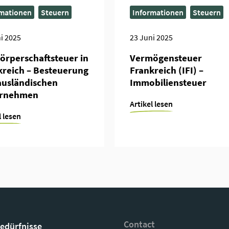
mationen
Steuern
Informationen
Steuern
i 2025
23 Juni 2025
örperschaftsteuer in
Vermögensteuer
kreich – Besteuerung
Frankreich (IFI) –
ausländischen
Immobiliensteuer
rnehmen
Artikel lesen
l lesen
Contact
Bedürfnisse