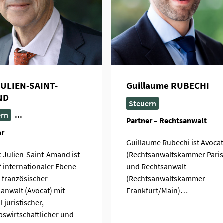
JULIEN-SAINT-
Guillaume RUBECHI
ND
Steuern
ern
...
Partner – Rechtsanwalt
er
Guillaume Rubechi ist Avocat
c Julien-Saint-Amand ist
(
Rechtsanwaltskammer Paris
f internationaler Ebene
und Rechtsanwalt
r französischer
(Rechtsanwaltskammer
anwalt (Avocat) mit
Frankfurt/Main)…
 juristischer,
bswirtschaftlicher und