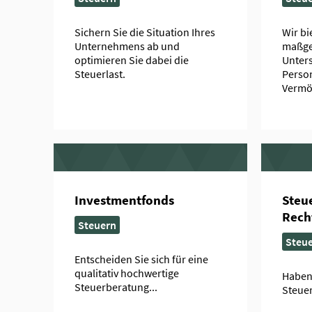
Sichern Sie die Situation Ihres
Wir bi
Unternehmens ab und
maßge
optimieren Sie dabei die
Unters
Steuerlast.
Perso
Vermö
Investmentfonds
Steu
Recht
Steuern
Steu
Entscheiden Sie sich für eine
qualitativ hochwertige
Haben 
Steuerberatung...
Steuer