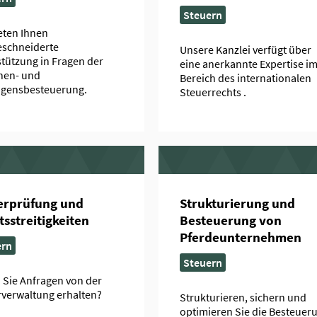
Steuern
eten Ihnen
schneiderte
Unsere Kanzlei verfügt über
tützung in Fragen der
eine anerkannte Expertise i
nen- und
Bereich des internationalen
gensbesteuerung.
Steuerrechts .
erprüfung und
Strukturierung und
sstreitigkeiten
Besteuerung von
Pferdeunternehmen
ern
Steuern
Sie Anfragen von der
verwaltung erhalten?
Strukturieren, sichern und
optimieren Sie die Besteuer