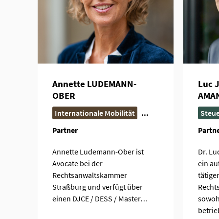
Annette LUDEMANN-
Luc 
OBER
AMA
Internationale Mobilität
...
Steu
Partner
Partn
Annette Ludemann-Ober ist
Dr. Lu
Avocate bei der
ein au
Rechtsanwaltskammer
tätige
Straßburg und verfügt über
Rechts
einen DJCE / DESS / Master…
sowohl
betrie