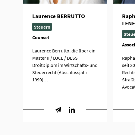
Laurence BERRUTTO
Raph
LEN
Steuern
Steu
Counsel
Associ
Laurence Berrutto, die über ein
Master II / DJCE / DESS
Raphaë
DroitDiplom im Wirtschafts- und
seit 2
Steuerrecht (Abschlussjahr
Recht
1990)…
Straß
Avoca