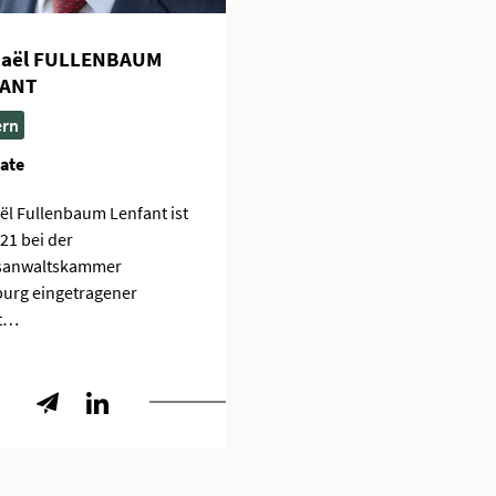
aël FULLENBAUM
FANT
ern
ate
l Fullenbaum Lenfant ist
021 bei der
sanwaltskammer
burg eingetragener
t…