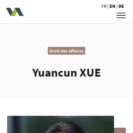
Valoris Avocats
FR
|
EN
|
DE
Droit des affaires
Yuancun XUE