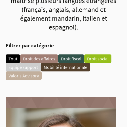
maitrise plusieurs langues étrangères
(français, anglais, allemand et
également mandarin, italien et
espagnol).
Filtrer par catégorie
Tout
Droit des affaires
Droit fiscal
Droit social
Équipe support
Mobilité internationale
Valoris Advisory