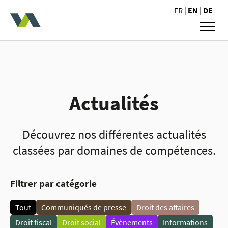
Valoris Avocats
FR
|
EN
|
DE
Actualités
Découvrez nos différentes actualités
classées par domaines de compétences.
Filtrer par catégorie
Tout
Communiqués de presse
Droit des affaires
Droit fiscal
Droit social
Évènements
Informations