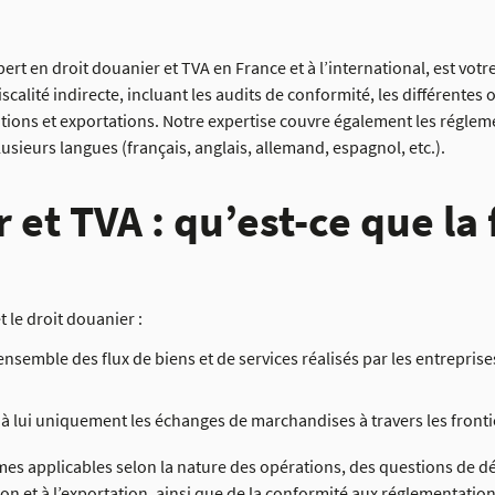
pert en droit douanier et TVA en France et à l’international, est vot
scalité indirecte, incluant les audits de conformité, les différentes 
ations et exportations. Notre expertise couvre également les réglem
usieurs langues (français, anglais, allemand, espagnol, etc.).
 et TVA : qu’est-ce que la 
t le droit douanier :
ensemble des flux de biens et de services réalisés par les entreprises
à lui uniquement les échanges de marchandises à travers les fronti
mes applicables selon la nature des opérations, des questions de dé
ion et à l’exportation, ainsi que de la conformité aux réglementati